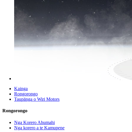
Kainga
Rongorongo
Taupānga o Wiri Motors
Rongorongo
Nga Korero Ahumahi
Nga korero a te Kamupene