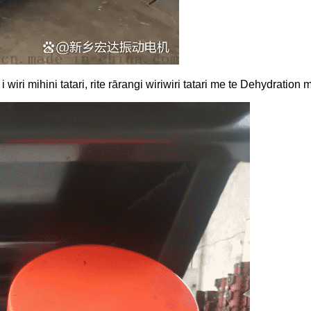
iri mihini tatari, rite rārangi wiriwiri tatari me te Dehydration 