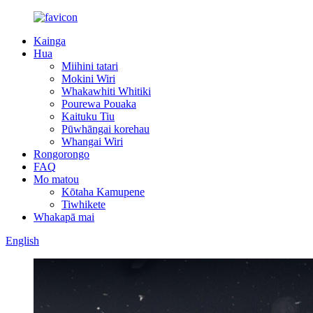
Kainga
Hua
Miihini tatari
Mokini Wiri
Whakawhiti Whitiki
Pourewa Pouaka
Kaituku Tiu
Pūwhāngai korehau
Whangai Wiri
Rongorongo
FAQ
Mo matou
Kōtaha Kamupene
Tiwhikete
Whakapā mai
English