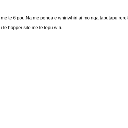
 4, me te 6 pou.Na me pehea e whiriwhiri ai mo nga taputapu rere
 te hopper silo me te tepu wiri.